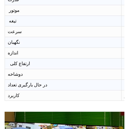
66
موتور
ع
تیغه
سرعت
نگهبان
اندازه
ارتفاع کلی
ده
دوشاخه
در حال بارگیری تعداد
از
کاربرد